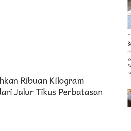
T
S
AR
B
S
K
ahkan Ribuan Kilogram
ari Jalur Tikus Perbatasan