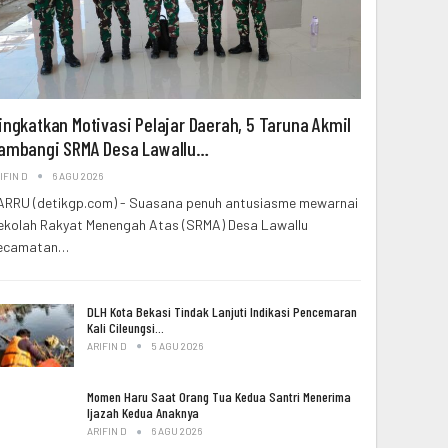
ingkatkan Motivasi Pelajar Daerah, 5 Taruna Akmil
ambangi SRMA Desa Lawallu…
IFIN D
6 AGU 2026
ARRU (detikgp.com) - Suasana penuh antusiasme mewarnai
ekolah Rakyat Menengah Atas (SRMA) Desa Lawallu
ecamatan…
DLH Kota Bekasi Tindak Lanjuti Indikasi Pencemaran
Kali Cileungsi…
ARIFIN D
5 AGU 2026
Momen Haru Saat Orang Tua Kedua Santri Menerima
Ijazah Kedua Anaknya
ARIFIN D
6 AGU 2026