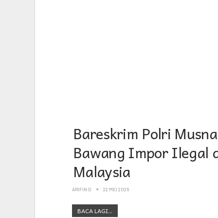
Bareskrim Polri Musn
Bawang Impor Ilegal d
Malaysia
ARIFIN D
22 MEI 2026
BACA LAGI...