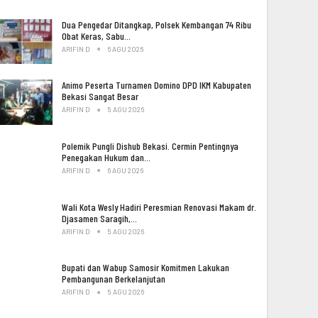
Dua Pengedar Ditangkap, Polsek Kembangan 74 Ribu
Obat Keras, Sabu…
ARIFIN D
6 AGU 2026
Animo Peserta Turnamen Domino DPD IKM Kabupaten
Bekasi Sangat Besar
ARIFIN D
5 AGU 2026
Polemik Pungli Dishub Bekasi. Cermin Pentingnya
Penegakan Hukum dan…
ARIFIN D
6 AGU 2026
Wali Kota Wesly Hadiri Peresmian Renovasi Makam dr.
Djasamen Saragih,…
ARIFIN D
5 AGU 2026
Bupati dan Wabup Samosir Komitmen Lakukan
Pembangunan Berkelanjutan
ARIFIN D
5 AGU 2026