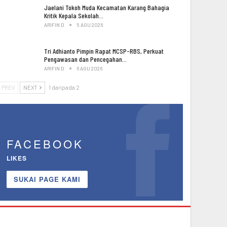
Jaelani Tokoh Muda Kecamatan Karang Bahagia
Kritik Kepala Sekolah…
ARIFIN D
5 AGU 2026
Tri Adhianto Pimpin Rapat MCSP-RBS, Perkuat
Pengawasan dan Pencegahan…
ARIFIN D
6 AGU 2026
PREV
NEXT
1 daripada 2
FACEBOOK
LIKES
SUKAI PAGE KAMI